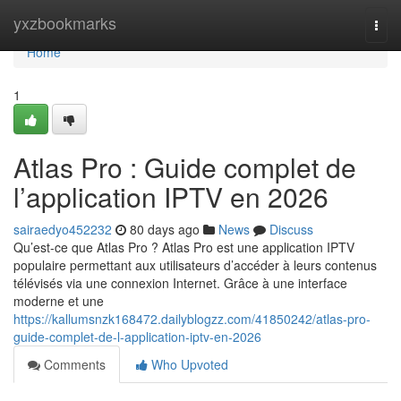
Home
yxzbookmarks
Togg
navi
Home
1
Atlas Pro : Guide complet de
l’application IPTV en 2026
sairaedyo452232
80 days ago
News
Discuss
Qu’est-ce que Atlas Pro ? Atlas Pro est une application IPTV
populaire permettant aux utilisateurs d’accéder à leurs contenus
télévisés via une connexion Internet. Grâce à une interface
moderne et une
https://kallumsnzk168472.dailyblogzz.com/41850242/atlas-pro-
guide-complet-de-l-application-iptv-en-2026
Comments
Who Upvoted