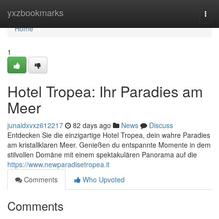
Home
yxzbookmarks
Togg
navi
Home
1
Hotel Tropea: Ihr Paradies am
Meer
junaidxvxz612217
82 days ago
News
Discuss
Entdecken Sie die einzigartige Hotel Tropea, dein wahre Paradies
am kristallklaren Meer. Genießen du entspannte Momente in dem
stilvollen Domäne mit einem spektakulären Panorama auf die
https://www.newparadisetropea.it
Comments
Who Upvoted
Comments