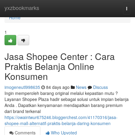
Home
yxzbookmarks
Togg
navi
Home
1
Jasa Shopee Center : Cara
Praktis Belanja Online
Konsumen
imogeneutl998635
84 days ago
News
Discuss
Ingin memperoleh barang original melalui kepastian mutu ?
Layanan Shopee Plaza hadir sebagai solusi untuk impian belanja
Anda . Dapatkan kenyamanan mendapatkan barang premium
dari brand terkenal
https://owaintwur675246.bloggerchest.com/41170316/jasa-
shopee-mall-alternatif-praktis-belanja-daring-konsumen
Comments
Who Upvoted