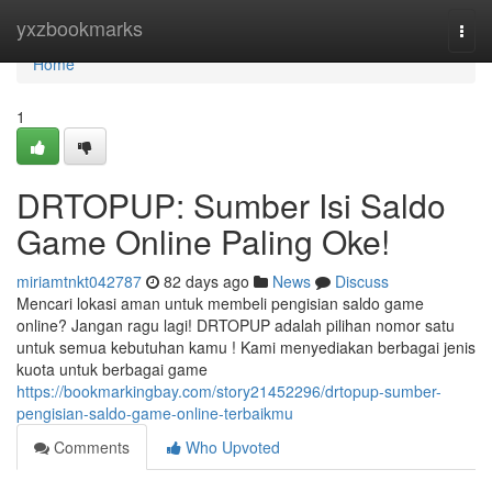
Home
yxzbookmarks
Togg
navi
Home
1
DRTOPUP: Sumber Isi Saldo
Game Online Paling Oke!
miriamtnkt042787
82 days ago
News
Discuss
Mencari lokasi aman untuk membeli pengisian saldo game
online? Jangan ragu lagi! DRTOPUP adalah pilihan nomor satu
untuk semua kebutuhan kamu ! Kami menyediakan berbagai jenis
kuota untuk berbagai game
https://bookmarkingbay.com/story21452296/drtopup-sumber-
pengisian-saldo-game-online-terbaikmu
Comments
Who Upvoted