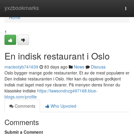
Home
yxzbookmarks
Togg
navi
Home
1
En indisk restaurant i Oslo
macieotyb741639
83 days ago
News
Discuss
Oslo bygger mange gode restauranter. Et av de mest populære er
Den indiske restauranten i Oslo. Her kan du oppleve godkjent
indisk mat laget med nye råvarer. På menyen deres finner du
klassiske indiske
https://lawsondnzg497168.blue-
blogs.com/profile
Comments
Who Upvoted
Comments
Submit a Comment