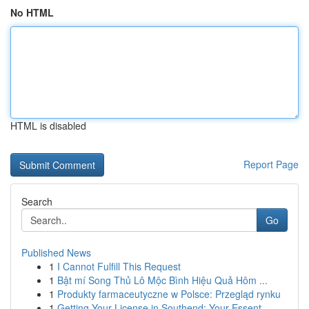
No HTML
HTML is disabled
Report Page
Search
Go
Published News
1
I Cannot Fulfill This Request
1
Bật mí Song Thủ Lô Mộc Bình Hiệu Quả Hôm ...
1
Produkty farmaceutyczne w Polsce: Przegląd rynku
1
Getting Your License in Southend: Your Essent...