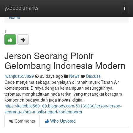
Home
yxzbookmarks
Togg
navi
Home
1
Jerson Seorang Pionir
Gelombang Indonesia Modern
iwanjfuz553829
85 days ago
News
Discuss
Gede menjelma sebagai penjelajah di ranah musik Tanah Air
kontemporer. Dirinya dengan kemampuan sesungguhnya
terbatas, menghadirkan nada terkini yang merangkai beragam
komponen budaya dan juga inovasi digital.
https://keithblie580180.blognody.com/50169360/jerson-jerson-
seorang-pionir-musik-negeri-kontemporer
Comments
Who Upvoted