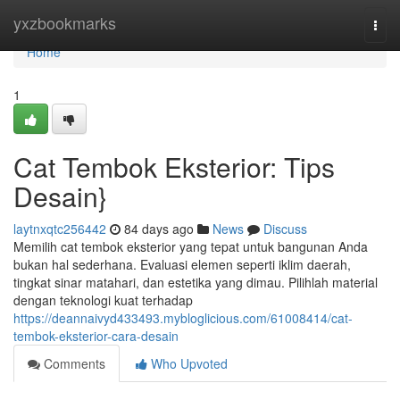
Home
yxzbookmarks
Togg
navi
Home
1
Cat Tembok Eksterior: Tips
Desain}
laytnxqtc256442
84 days ago
News
Discuss
Memilih cat tembok eksterior yang tepat untuk bangunan Anda
bukan hal sederhana. Evaluasi elemen seperti iklim daerah,
tingkat sinar matahari, dan estetika yang dimau. Pilihlah material
dengan teknologi kuat terhadap
https://deannaivyd433493.mybloglicious.com/61008414/cat-
tembok-eksterior-cara-desain
Comments
Who Upvoted