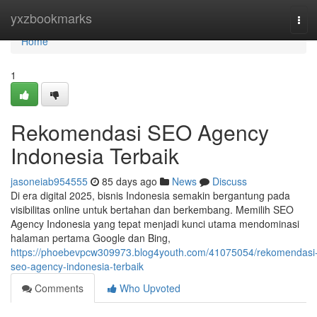
Home
yxzbookmarks
Tog
navi
Home
1
Rekomendasi SEO Agency
Indonesia Terbaik
jasoneiab954555
85 days ago
News
Discuss
Di era digital 2025, bisnis Indonesia semakin bergantung pada
visibilitas online untuk bertahan dan berkembang. Memilih SEO
Agency Indonesia yang tepat menjadi kunci utama mendominasi
halaman pertama Google dan Bing,
https://phoebevpcw309973.blog4youth.com/41075054/rekomendasi
seo-agency-indonesia-terbaik
Comments
Who Upvoted