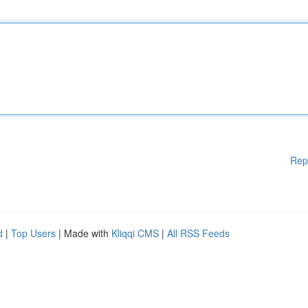
Rep
d
|
Top Users
| Made with
Kliqqi CMS
|
All RSS Feeds