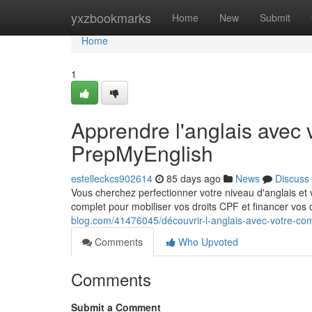
Home
yxzbookmarks
Home
New
Submit
Home
1
Apprendre l'anglais avec 
PrepMyEnglish
estelleckcs902614
85 days ago
News
Discuss
Vous cherchez perfectionner votre niveau d'anglais 
complet pour mobiliser vos droits CPF et financer vos 
blog.com/41476045/découvrir-l-anglais-avec-votre-co
Comments
Who Upvoted
Comments
Submit a Comment