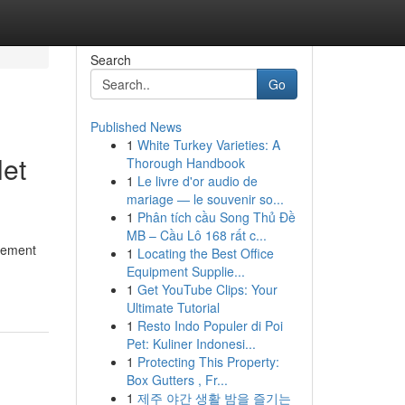
Search
Go
Published News
1
White Turkey Varieties: A
let
Thorough Handbook
1
Le livre d'or audio de
mariage — le souvenir so...
1
Phân tích cầu Song Thủ Đề
MB – Cầu Lô 168 rất c...
nement
1
Locating the Best Office
Equipment Supplie...
1
Get YouTube Clips: Your
Ultimate Tutorial
1
Resto Indo Populer di Poi
Pet: Kuliner Indonesi...
1
Protecting This Property:
Box Gutters , Fr...
1
제주 야간 생활 밤을 즐기는