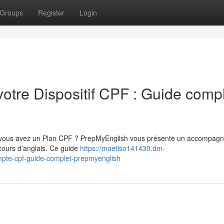
Groups
Register
Login
votre Dispositif CPF : Guide comp
et vous avez un Plan CPF ? PrepMyEnglish vous présente un accompag
cours d'anglais. Ce guide
https://maetlso141430.dm-
mpte-cpf-guide-complet-prepmyenglish