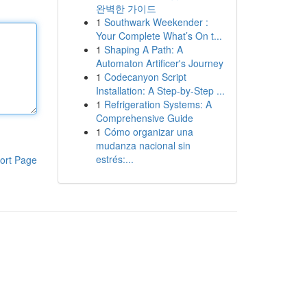
완벽한 가이드
1
Southwark Weekender :
Your Complete What’s On t...
1
Shaping A Path: A
Automaton Artificer's Journey
1
Codecanyon Script
Installation: A Step-by-Step ...
1
Refrigeration Systems: A
Comprehensive Guide
1
Cómo organizar una
mudanza nacional sin
estrés:...
ort Page