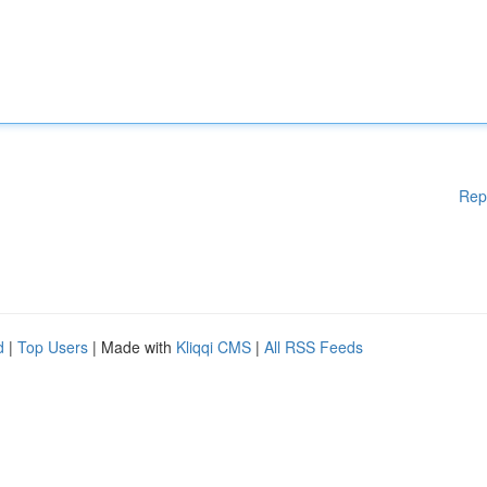
Rep
d
|
Top Users
| Made with
Kliqqi CMS
|
All RSS Feeds