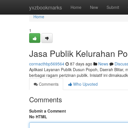
Home
yxzbookmarks
Home
New
Submit
Home
1
Jasa Publik Kelurahan Po
cormacthbp569564
87 days ago
News
Discus
Aplikasi Layanan Publik Dusun Popoh, Daerah Blitar
berbagai ragam perizinan publik. Inisiatif ini dimaks
Comments
Who Upvoted
Comments
Submit a Comment
No HTML