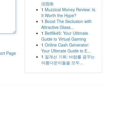
法指南
1
Muzzical Money Review: Is
It Worth the Hype?
1
Boost The Seclusion with
Attractive Glass...
1
Betflik45: Your Ultimate
Guide to Virtual Gaming
1
Online Cash Generator:
Your Ultimate Guide to E...
ort Page
1
질개선 기회: 바람를 꿈꾸는
아름다운이들을 모두...