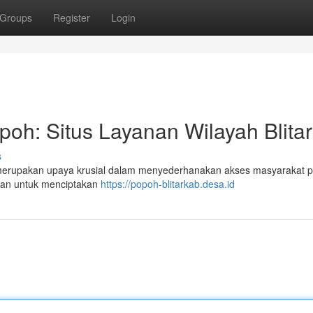
Groups
Register
Login
poh: Situs Layanan Wilayah Blitar
s
, merupakan upaya krusial dalam menyederhanakan akses masyarakat 
udkan untuk menciptakan
https://popoh-blitarkab.desa.id