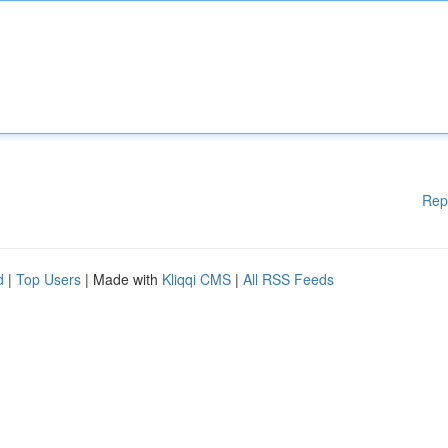
Rep
d
|
Top Users
| Made with
Kliqqi CMS
|
All RSS Feeds