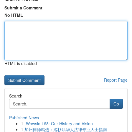
Submit a Comment
No HTML
HTML is disabled
Report Page
Search
Go
Published News
1
{Wowslot168: Our History and Vision
1
加州律师精选：洛杉矶华人法律专业人士指南