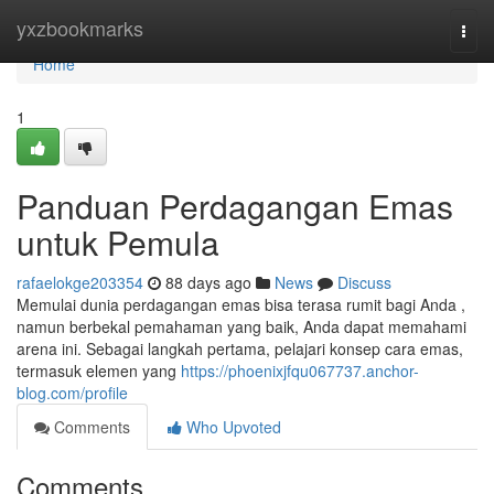
Home
yxzbookmarks
Togg
navi
Home
1
Panduan Perdagangan Emas
untuk Pemula
rafaelokge203354
88 days ago
News
Discuss
Memulai dunia perdagangan emas bisa terasa rumit bagi Anda ,
namun berbekal pemahaman yang baik, Anda dapat memahami
arena ini. Sebagai langkah pertama, pelajari konsep cara emas,
termasuk elemen yang
https://phoenixjfqu067737.anchor-
blog.com/profile
Comments
Who Upvoted
Comments