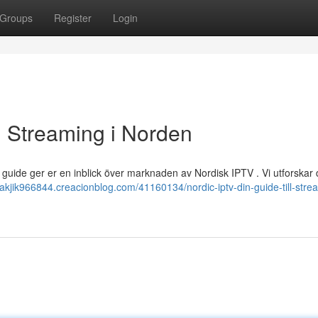
Groups
Register
Login
ll Streaming i Norden
 guide ger er en inblick över marknaden av Nordisk IPTV . Vi utforskar
iviakjik966844.creacionblog.com/41160134/nordic-iptv-din-guide-till-stre