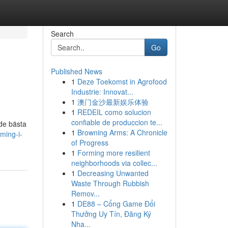
Search
Go
Published News
1
Deze Toekomst in Agrofood
Industrie: Innovat...
1
澳门金沙最新娱乐体验
1
REDEIL como solucion
confiable de produccion te...
 de bästa
1
Browning Arms: A Chronicle
aming-i-
of Progress
1
Forming more resilient
neighborhoods via collec...
1
Decreasing Unwanted
Waste Through Rubbish
Remov...
1
DE88 – Cổng Game Đổi
Thưởng Uy Tín, Đăng Ký
Nha...