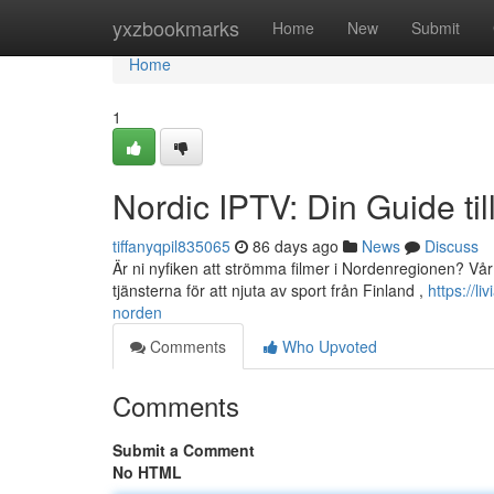
Home
yxzbookmarks
Home
New
Submit
Home
1
Nordic IPTV: Din Guide ti
tiffanyqpil835065
86 days ago
News
Discuss
Är ni nyfiken att strömma filmer i Nordenregionen? Vår
tjänsterna för att njuta av sport från Finland ,
https://l
norden
Comments
Who Upvoted
Comments
Submit a Comment
No HTML