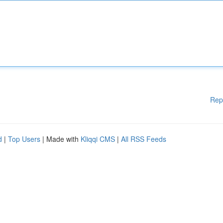
Rep
d
|
Top Users
| Made with
Kliqqi CMS
|
All RSS Feeds