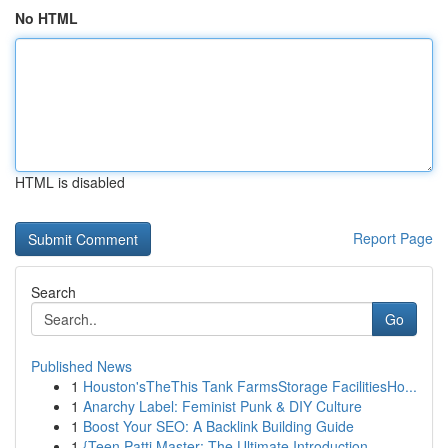
No HTML
HTML is disabled
Report Page
Search
Go
Published News
1
Houston'sTheThis Tank FarmsStorage FacilitiesHo...
1
Anarchy Label: Feminist Punk & DIY Culture
1
Boost Your SEO: A Backlink Building Guide
1
{Teen Patti Master: The Ultimate Introduction ...