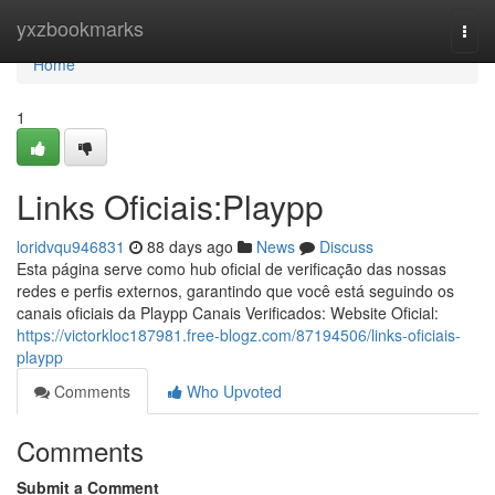
Home
yxzbookmarks
Togg
navi
Home
1
Links Oficiais:Playpp
loridvqu946831
88 days ago
News
Discuss
Esta página serve como hub oficial de verificação das nossas
redes e perfis externos, garantindo que você está seguindo os
canais oficiais da Playpp Canais Verificados: Website Oficial:
https://victorkloc187981.free-blogz.com/87194506/links-oficiais-
playpp
Comments
Who Upvoted
Comments
Submit a Comment