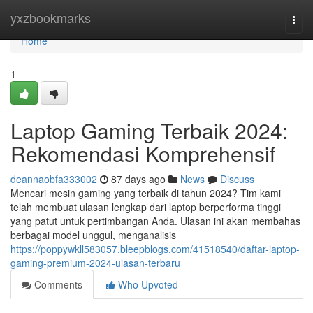
Home
yxzbookmarks
Togg
navi
Home
1
Laptop Gaming Terbaik 2024:
Rekomendasi Komprehensif
deannaobfa333002
87 days ago
News
Discuss
Mencari mesin gaming yang terbaik di tahun 2024? Tim kami
telah membuat ulasan lengkap dari laptop berperforma tinggi
yang patut untuk pertimbangan Anda. Ulasan ini akan membahas
berbagai model unggul, menganalisis
https://poppywkll583057.bleepblogs.com/41518540/daftar-laptop-
gaming-premium-2024-ulasan-terbaru
Comments
Who Upvoted