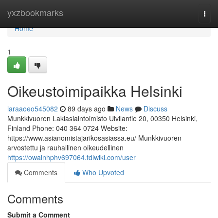
Home
yxzbookmarks
Togg
navi
Home
1
Oikeustoimipaikka Helsinki
laraaoeo545082
89 days ago
News
Discuss
Munkkivuoren Lakiasiaintoimisto Ulvilantie 20, 00350 Helsinki,
Finland Phone: 040 364 0724 Website:
https://www.asianomistajarikosasiassa.eu/ Munkkivuoren
arvostettu ja rauhallinen oikeudellinen
https://owainhphv697064.tdlwiki.com/user
Comments
Who Upvoted
Comments
Submit a Comment