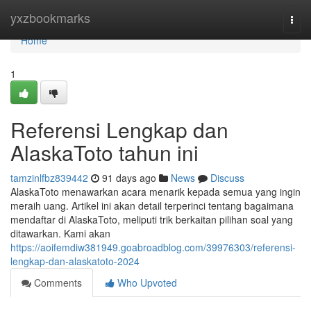
Home
yxzbookmarks
Togg
navi
Home
1
Referensi Lengkap dan
AlaskaToto tahun ini
tamzinlfbz839442
91 days ago
News
Discuss
AlaskaToto menawarkan acara menarik kepada semua yang ingin
meraih uang. Artikel ini akan detail terperinci tentang bagaimana
mendaftar di AlaskaToto, meliputi trik berkaitan pilihan soal yang
ditawarkan. Kami akan
https://aoifemdiw381949.goabroadblog.com/39976303/referensi-
lengkap-dan-alaskatoto-2024
Comments
Who Upvoted