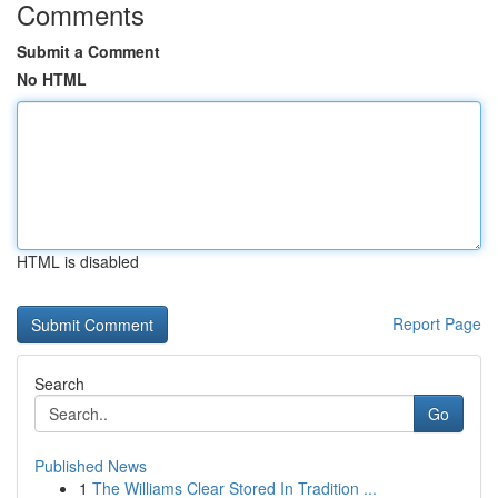
Comments
Submit a Comment
No HTML
HTML is disabled
Report Page
Search
Go
Published News
1
The Williams Clear Stored In Tradition ...