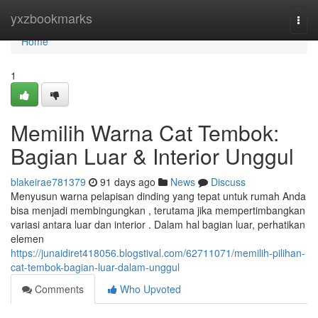
Home
yxzbookmarks
Togg
navi
Home
1
Memilih Warna Cat Tembok:
Bagian Luar & Interior Unggul
blakeirae781379
91 days ago
News
Discuss
Menyusun warna pelapisan dinding yang tepat untuk rumah Anda
bisa menjadi membingungkan , terutama jika mempertimbangkan
variasi antara luar dan interior . Dalam hal bagian luar, perhatikan
elemen
https://junaidiret418056.blogstival.com/62711071/memilih-pilihan-
cat-tembok-bagian-luar-dalam-unggul
Comments
Who Upvoted