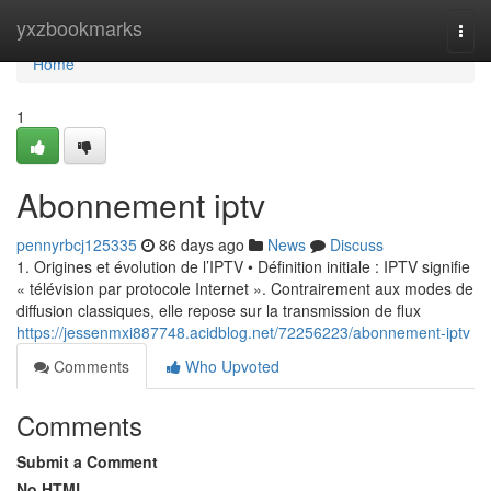
Home
yxzbookmarks
Togg
navi
Home
1
Abonnement iptv
pennyrbcj125335
86 days ago
News
Discuss
1. Origines et évolution de l’IPTV • Définition initiale : IPTV signifie
« télévision par protocole Internet ». Contrairement aux modes de
diffusion classiques, elle repose sur la transmission de flux
https://jessenmxi887748.acidblog.net/72256223/abonnement-iptv
Comments
Who Upvoted
Comments
Submit a Comment
No HTML