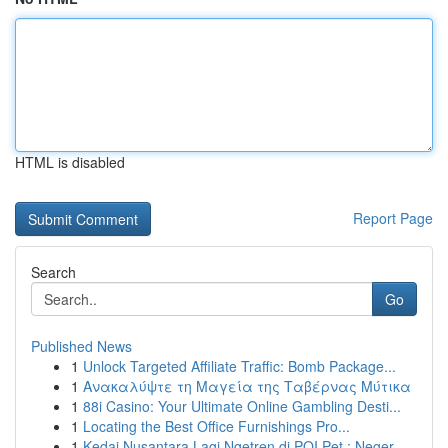
HTML is disabled
Report Page
Search
Go
Published News
1
Unlock Targeted Affiliate Traffic: Bomb Package...
1
Ανακαλύψτε τη Μαγεία της Ταβέρνας Μύτικα
1
88i Casino: Your Ultimate Online Gambling Desti...
1
Locating the Best Office Furnishings Pro...
1
Kedai Nusantara Lagi Ngetren di POI Pet : Neger...