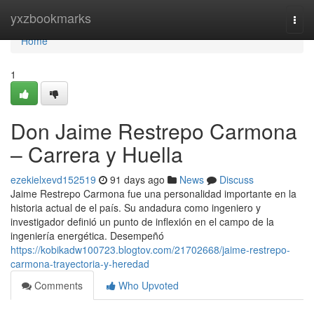
Home
yxzbookmarks
Togg
navi
Home
1
Don Jaime Restrepo Carmona
– Carrera y Huella
ezekielxevd152519
91 days ago
News
Discuss
Jaime Restrepo Carmona fue una personalidad importante en la
historia actual de el país. Su andadura como ingeniero y
investigador definió un punto de inflexión en el campo de la
ingeniería energética. Desempeñó
https://kobikadw100723.blogtov.com/21702668/jaime-restrepo-
carmona-trayectoria-y-heredad
Comments
Who Upvoted