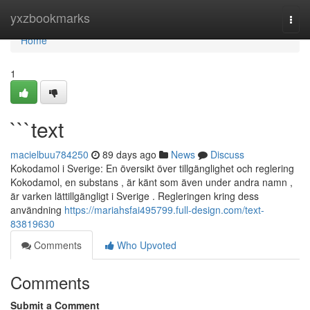
Home
yxzbookmarks
Togg
navi
Home
1
```text
macielbuu784250
89 days ago
News
Discuss
Kokodamol i Sverige: En översikt över tillgänglighet och reglering
Kokodamol, en substans , är känt som även under andra namn ,
är varken lättillgängligt i Sverige . Regleringen kring dess
användning
https://mariahsfai495799.full-design.com/text-
83819630
Comments
Who Upvoted
Comments
Submit a Comment