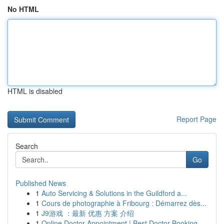
No HTML
HTML is disabled
Report Page
Search
Go
Published News
1
Auto Servicing & Solutions in the Guildford a...
1
Cours de photographie à Fribourg : Démarrez dès...
1
J9游戏 ：最新 优惠 方案 介绍
1
Online Doctor Appointment | Best Doctor Booking...