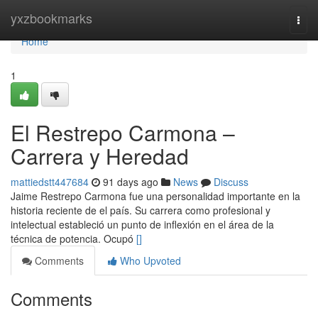
Home
yxzbookmarks
Togg
navi
Home
1
El Restrepo Carmona –
Carrera y Heredad
mattiedstt447684
91 days ago
News
Discuss
Jaime Restrepo Carmona fue una personalidad importante en la
historia reciente de el país. Su carrera como profesional y
intelectual estableció un punto de inflexión en el área de la
técnica de potencia. Ocupó
[]
Comments
Who Upvoted
Comments