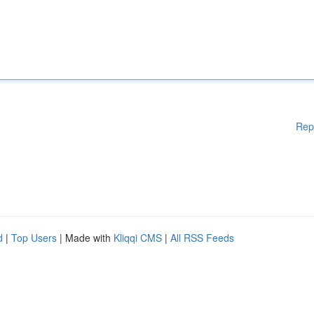
Rep
d
|
Top Users
| Made with
Kliqqi CMS
|
All RSS Feeds