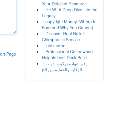
Your Detailed Resource ...
1
HH88: A Deep Dive into the
Legacy
1
copyright Money: Where to
Buy (and Why You Cannot)
1
Discover Real Relief:
Chiropractic Service...
1
iptv maroc
1
Professional Cottonwood
ort Page
Heights best Deck Build...
1
رقم شهادة تركيب أدوات
الوقاية والحماية من الح...