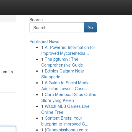
Search
Go
Published News
1
AI-Powered Information for
Improved Mycoremedia...
1
The pgfun99: The
Comprehensive Guide
1
Edibles Calgary Near
, um im
Stampede
1
A Guide to Social Media
Addiction Lawsuit Cases
1
Cara Membuat Situs Online
Store yang Keren
1
Watch MLB Games Live
Online Free
1
Content Briefs: Your
blueprint to improved C...
1
{Cannabisshopau.com: