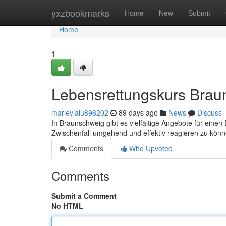
Home
yxzbookmarks
Home
New
Submit
Home
1
Lebensrettungskurs Braun
marleyiaiu896202
89 days ago
News
Discuss
In Braunschweig gibt es vielfältige Angebote für einen
Zwischenfall umgehend und effektiv reagieren zu kön
Comments
Who Upvoted
Comments
Submit a Comment
No HTML