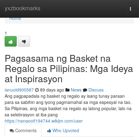
Home
yxzbookmarks
Togg
navi
Home
1
Pagsasama ng Basket na
Regalo sa Pilipinas: Mga Ideya
at Inspirasyon
ianuold900587
89 days ago
News
Discuss
Ang pagpapadala ng basket ng regalo ay isang tunay paraan
para sa sabihin ang iyong pagmamahal sa mga espesyal na tao.
Sa Pilipinas, ang mga basket na regalo ay lalong popular, lalo na
sa selebrasyon at iba pang
https://nanaootf194744.wikijm.com/user
Comments
Who Upvoted