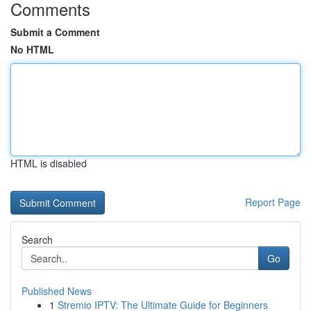
Comments
Submit a Comment
No HTML
HTML is disabled
Report Page
Search
Go
Published News
1
Stremio IPTV: The Ultimate Guide for Beginners