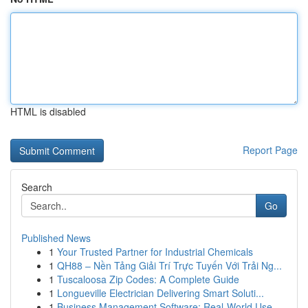
HTML is disabled
Report Page
Search
Go
Published News
1
Your Trusted Partner for Industrial Chemicals
1
QH88 – Nền Tảng Giải Trí Trực Tuyến Với Trải Ng...
1
Tuscaloosa Zip Codes: A Complete Guide
1
Longueville Electrician Delivering Smart Soluti...
1
Business Management Software: Real-World Use