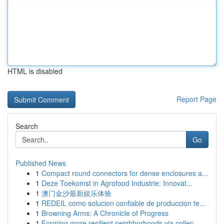
HTML is disabled
Report Page
Search
Go
Published News
1
Compact round connectors for dense enclosures a...
1
Deze Toekomst in Agrofood Industrie: Innovat...
1
澳门金沙最新娱乐体验
1
REDEIL como solucion confiable de produccion te...
1
Browning Arms: A Chronicle of Progress
1
Forming more resilient neighborhoods via collec...