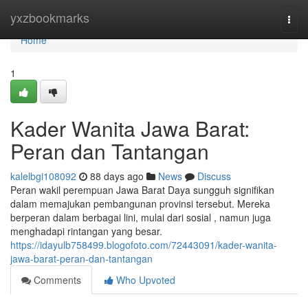
Home
yxzbookmarks
Togg
navi
Home
1
Kader Wanita Jawa Barat:
Peran dan Tantangan
kalelbgi108092
88 days ago
News
Discuss
Peran wakil perempuan Jawa Barat Daya sungguh signifikan
dalam memajukan pembangunan provinsi tersebut. Mereka
berperan dalam berbagai lini, mulai dari sosial , namun juga
menghadapi rintangan yang besar.
https://idayulb758499.blogofoto.com/72443091/kader-wanita-
jawa-barat-peran-dan-tantangan
Comments
Who Upvoted