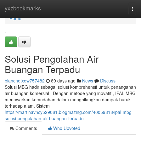
Home
yxzbookmarks
Togg
navi
Home
1
Solusi Pengolahan Air
Buangan Terpadu
blanchetxow757482
89 days ago
News
Discuss
Solusi MBG hadir sebagai solusi komprehensif untuk penanganan
air buangan komersial . Dengan metode yang inovatif , IPAL MBG
menawarkan kemudahan dalam menghilangkan dampak buruk
terhadap alam. Sistem
https://martinavncy529061.blogmazing.com/40059818/ipal-mbg-
solusi-pengolahan-air-buangan-terpadu
Comments
Who Upvoted