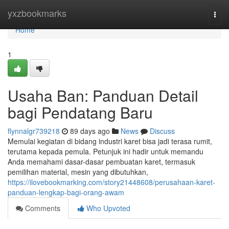
Home
yxzbookmarks
Togg
navi
Home
1
Usaha Ban: Panduan Detail
bagi Pendatang Baru
flynnalgr739218
89 days ago
News
Discuss
Memulai kegiatan di bidang industri karet bisa jadi terasa rumit,
terutama kepada pemula. Petunjuk ini hadir untuk memandu
Anda memahami dasar-dasar pembuatan karet, termasuk
pemilihan material, mesin yang dibutuhkan,
https://ilovebookmarking.com/story21448608/perusahaan-karet-
panduan-lengkap-bagi-orang-awam
Comments
Who Upvoted