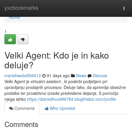
Home
yxzbookmarks
Togg
navi
Home
1
Velki Agent: Kdo je in kako
deluje?
mariahwvbc856012
91 days ago
News
Discuss
Velki Agent je virtualni asistent , ki poskrbi podjetjem pri
upravljanju prodajnih procesov. Deluje tako, da spremlja obsežne
podatke ter proaktivno izvede predvidene dejanja. S pomočjo
njega lahko
https://dianedhvu996784.blogthisbiz.com/profile
Comments
Who Upvoted
Comments