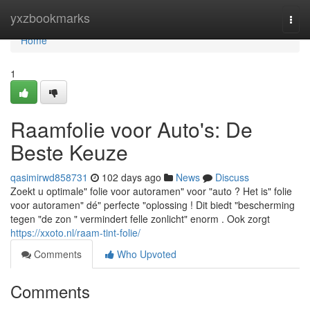
Home
yxzbookmarks
Togg
navi
Home
1
Raamfolie voor Auto's: De
Beste Keuze
qasimirwd858731
102 days ago
News
Discuss
Zoekt u optimale" folie voor autoramen" voor "auto ? Het is" folie
voor autoramen" dé" perfecte "oplossing ! Dit biedt "bescherming
tegen "de zon " vermindert felle zonlicht" enorm . Ook zorgt
https://xxoto.nl/raam-tint-folie/
Comments
Who Upvoted
Comments