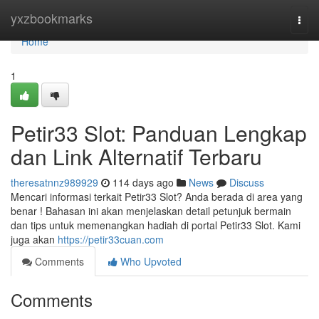
Home
yxzbookmarks
Togg
navi
Home
1
Petir33 Slot: Panduan Lengkap
dan Link Alternatif Terbaru
theresatnnz989929
114 days ago
News
Discuss
Mencari informasi terkait Petir33 Slot? Anda berada di area yang
benar ! Bahasan ini akan menjelaskan detail petunjuk bermain
dan tips untuk memenangkan hadiah di portal Petir33 Slot. Kami
juga akan
https://petir33cuan.com
Comments
Who Upvoted
Comments