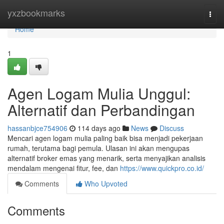
Home
yxzbookmarks
Togg
navi
Home
1
Agen Logam Mulia Unggul:
Alternatif dan Perbandingan
hassanbjce754906
114 days ago
News
Discuss
Mencari agen logam mulia paling baik bisa menjadi pekerjaan
rumah, terutama bagi pemula. Ulasan ini akan mengupas
alternatif broker emas yang menarik, serta menyajikan analisis
mendalam mengenai fitur, fee, dan
https://www.quickpro.co.id/
Comments
Who Upvoted
Comments