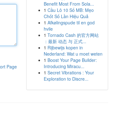
Benefit Most From Sola...
1
Cầu Lô 10 Số MB: Mẹo
Chốt Số Lần Hiệu Quả
1
Afkølingspude til en god
hvile
1
Tornado Cash 的官方网站
：最新 动态 与 正式...
1
Rijbewijs kopen in
Nederland: Wat u moet weten
1
Boost Your Page Builder:
Introducing Miracu...
ort Page
1
Secret Vibrations : Your
Exploration to Discre...