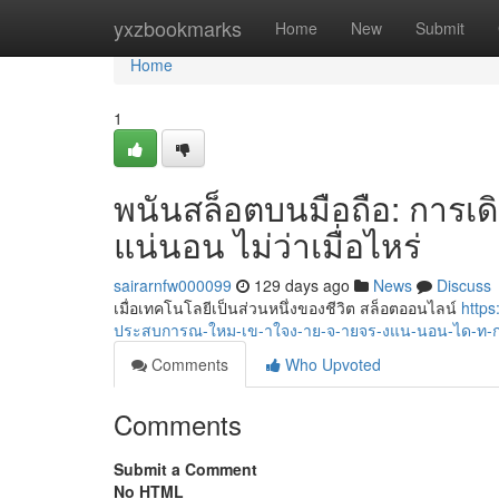
Home
yxzbookmarks
Home
New
Submit
Home
1
พนันสล็อตบนมือถือ: การเดิ
แน่นอน ไม่ว่าเมื่อไหร่
sairarnfw000099
129 days ago
News
Discuss
เมื่อเทคโนโลยีเป็นส่วนหนึ่งของชีวิต สล็อตออนไลน์
http
ประสบการณ-ใหม-เข-าใจง-าย-จ-ายจร-งแน-นอน-ได-ท-ก
Comments
Who Upvoted
Comments
Submit a Comment
No HTML