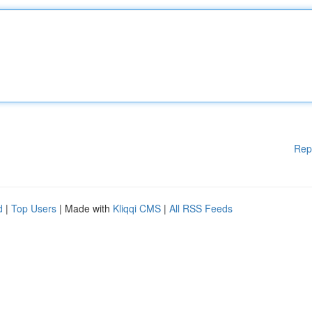
Rep
d
|
Top Users
| Made with
Kliqqi CMS
|
All RSS Feeds