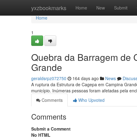
Home
yxzbookmarks
Home
New
Submit
Home
1
Quebra da Barragem de 
Grande
geraldsrpz072750
164 days ago
News
Discus
A ruptura da Estrutura de Cagepa em Campina Grande
município. Inúmeras pessoas foram afetadas pela en
Comments
Who Upvoted
Comments
Submit a Comment
No HTML