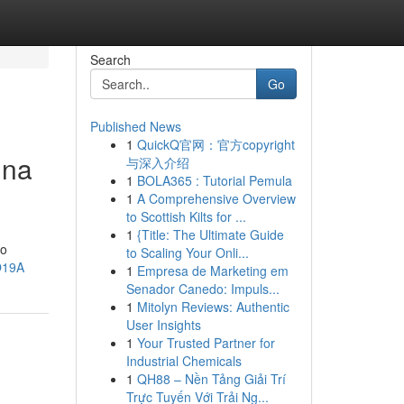
Search
Go
Published News
1
QuickQ官网：官方copyright
ina
与深入介绍
1
BOLA365 : Tutorial Pemula
1
A Comprehensive Overview
to Scottish Kilts for ...
1
{Title: The Ultimate Guide
do
to Scaling Your Onli...
O19A
1
Empresa de Marketing em
Senador Canedo: Impuls...
1
Mitolyn Reviews: Authentic
User Insights
1
Your Trusted Partner for
Industrial Chemicals
1
QH88 – Nền Tảng Giải Trí
Trực Tuyến Với Trải Ng...