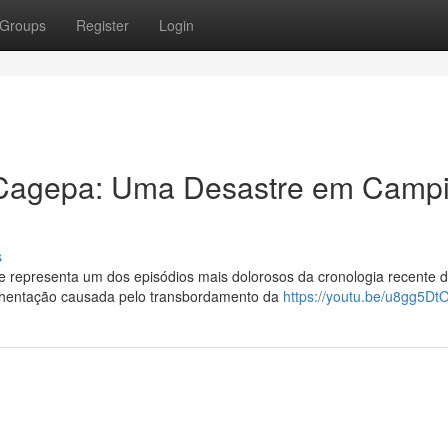
Groups
Register
Login
Cagepa: Uma Desastre em Camp
s
 representa um dos episódios mais dolorosos da cronologia recente 
chentação causada pelo transbordamento da
https://youtu.be/u8gg5Dt