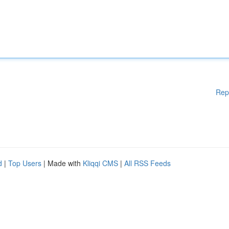
Rep
d
|
Top Users
| Made with
Kliqqi CMS
|
All RSS Feeds