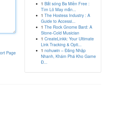
1
Bắt sóng Ba Miền Free :
Tìm Lô May mắn...
1
The Hostess Industry : A
Guide to Accessi...
1
The Rock Gnome Bard: A
Stone-Cold Musician
1
CreateLinkk: Your Ultimate
Link Tracking & Opti...
1
nohuwin – Đăng Nhập
ort Page
Nhanh, Khám Phá Kho Game
Đ...