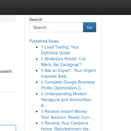
Search
Go
Published News
1
Load Testing: Your
Definitive Guide
1
Atrakcyjny Kredyt: Czy
Warto Się Zaciągnąć?
1
Ask an Expert : Your Urgent
uswahl
Inquiries Addr...
1
Complete Google Business
Profile Optimization C...
1
Understanding Modern
Handguns and Ammunition:
A...
1
Receive Instant Money:
Your Account, Ready Curr...
1
Revamp Your Canberra
Home: Refurbishment Ide...