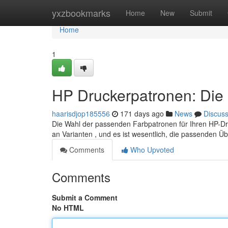
Home
yxzbookmarks
Home
New
Submit
Home
1
HP Druckerpatronen: Die 
haarisdjop185556
171 days ago
News
Discus
Die Wahl der passenden Farbpatronen für Ihren HP-Dr
an Varianten , und es ist wesentlich, die passenden 
Comments
Who Upvoted
Comments
Submit a Comment
No HTML