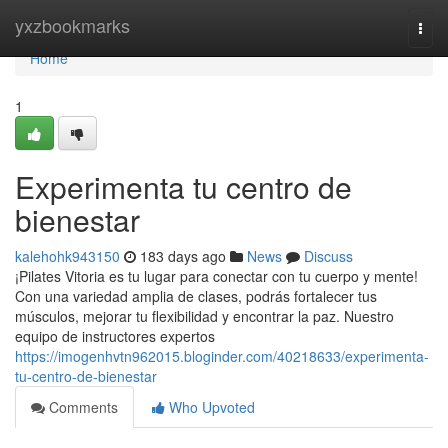
Home
yxzbookmarks
Togg
navi
Home
1
Experimenta tu centro de
bienestar
kalehohk943150
183 days ago
News
Discuss
¡Pilates Vitoria es tu lugar para conectar con tu cuerpo y mente!
Con una variedad amplia de clases, podrás fortalecer tus
músculos, mejorar tu flexibilidad y encontrar la paz. Nuestro
equipo de instructores expertos
https://imogenhvtn962015.bloginder.com/40218633/experimenta-
tu-centro-de-bienestar
Comments
Who Upvoted