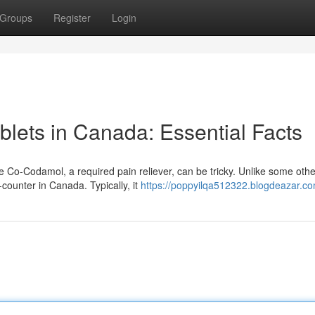
Groups
Register
Login
lets in Canada: Essential Facts
 Co-Codamol, a required pain reliever, can be tricky. Unlike some othe
counter in Canada. Typically, it
https://poppyilqa512322.blogdeazar.com