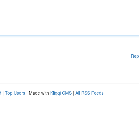
Rep
d
|
Top Users
| Made with
Kliqqi CMS
|
All RSS Feeds