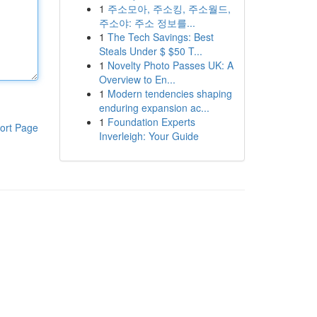
1
주소모아, 주소킹, 주소월드,
주소야: 주소 정보를...
1
The Tech Savings: Best
Steals Under $ $50 T...
1
Novelty Photo Passes UK: A
Overview to En...
1
Modern tendencies shaping
enduring expansion ac...
1
Foundation Experts
ort Page
Inverleigh: Your Guide