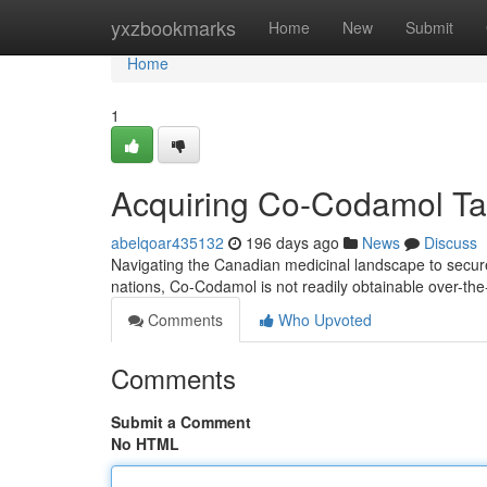
Home
yxzbookmarks
Home
New
Submit
Home
1
Acquiring Co-Codamol Tab
abelqoar435132
196 days ago
News
Discuss
Navigating the Canadian medicinal landscape to secure
nations, Co-Codamol is not readily obtainable over-the-
Comments
Who Upvoted
Comments
Submit a Comment
No HTML