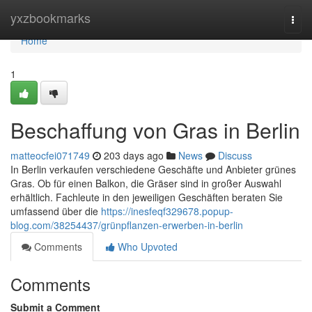
Home
yxzbookmarks
Togg
navi
Home
1
Beschaffung von Gras in Berlin
matteocfei071749
203 days ago
News
Discuss
In Berlin verkaufen verschiedene Geschäfte und Anbieter grünes
Gras. Ob für einen Balkon, die Gräser sind in großer Auswahl
erhältlich. Fachleute in den jeweiligen Geschäften beraten Sie
umfassend über die
https://inesfeqf329678.popup-
blog.com/38254437/grünpflanzen-erwerben-in-berlin
Comments
Who Upvoted
Comments
Submit a Comment