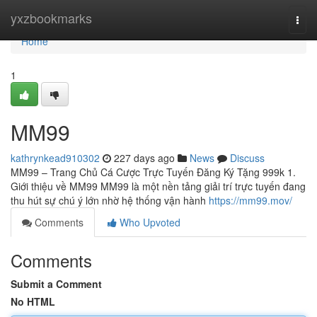
Home
yxzbookmarks
Togg
navi
Home
1
MM99
kathrynkead910302
227 days ago
News
Discuss
MM99 – Trang Chủ Cá Cược Trực Tuyến Đăng Ký Tặng 999k 1.
Giới thiệu về MM99 MM99 là một nền tảng giải trí trực tuyến đang
thu hút sự chú ý lớn nhờ hệ thống vận hành
https://mm99.mov/
Comments
Who Upvoted
Comments
Submit a Comment
No HTML