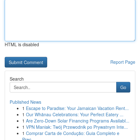
HTML is disabled
Report Page
Search
Go
Published News
1
Escape to Paradise: Your Jamaican Vacation Rent...
1
Our Whānau Celebrations: Your Perfect Eatery ...
1
Are Zero-Down Solar Financing Programs Availabl...
1
VPN Maniak: Twój Przewodnik po Prywatnym Inte...
1
Comprar Carta de Condução: Guia Completo e
Prec...