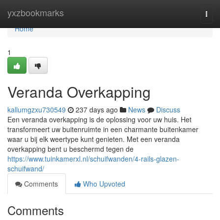
Home
yxzbookmarks
Togg
navi
Home
1
Veranda Overkapping
kallumgzxu730549
237 days ago
News
Discuss
Een veranda overkapping is de oplossing voor uw huis. Het
transformeert uw buitenruimte in een charmante buitenkamer
waar u bij elk weertype kunt genieten. Met een veranda
overkapping bent u beschermd tegen de
https://www.tuinkamerxl.nl/schuifwanden/4-rails-glazen-
schuifwand/
Comments
Who Upvoted
Comments