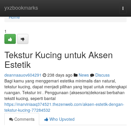
Home
yxzbookmarks
Togg
navi
Home
1
Tekstur Kucing untuk Aksen
Estetik
deannaauov604291
238 days ago
News
Discuss
Bagi kamu yang menggemari estetika minimalis dan natural,
tekstur kucing, dapat menjadi pilihan yang tepat untuk melengkapi
ruangan. Tekstur ini . Penggunaan {aksesoris|dekorasi berbahan
tekstil kucing, seperti bantal
https://marviniaaq374521.thezenweb.com/aksen-estetik-dengan-
tekstur-kucing-77284532
Comments
Who Upvoted