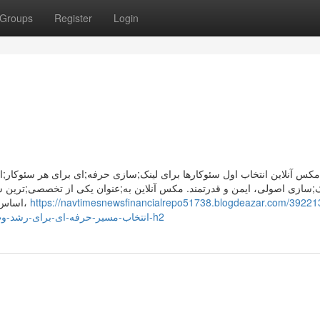
Groups
Register
Login
مکس آنلاین انتخاب اول سئوکارها برای لینک;سازی حرفه;ای برای هر سئوکار;ا
ک;سازی اصولی، ایمن و قدرتمند. مکس آنلاین به;عنوان یکی از تخصصی;ترین سر
اساس همین نیاز طراحی کرده است؛ با ساختار پکیج;های استاندارد،
https://navtimesnewsfinancialrepo51738.blogdeazar.com/39221
design-text-align-justify-dir-rtl-انتخاب-مسیر-حرفه-ای-برای-رشد-وب-سایت-با-توسعه-بک-لینک-h2