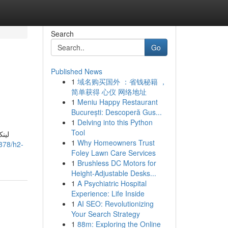
Search
Go
Published News
1
域名购买国外 ：省钱秘籍 ，
简单获得 心仪 网络地址
1
Meniu Happy Restaurant
București: Descoperă Gus...
1
Delving into this Python
Tool
لین
1
Why Homeowners Trust
378/h2-
Foley Lawn Care Services
1
Brushless DC Motors for
Height-Adjustable Desks...
1
A Psychiatric Hospital
Experience: Life Inside
1
AI SEO: Revolutionizing
Your Search Strategy
1
88m: Exploring the Online