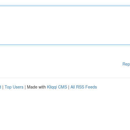
Rep
d
|
Top Users
| Made with
Kliqqi CMS
|
All RSS Feeds