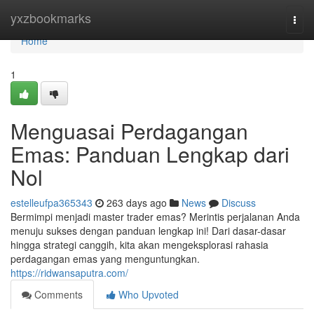
Home
yxzbookmarks
Togg
navi
Home
1
Menguasai Perdagangan
Emas: Panduan Lengkap dari
Nol
estelleufpa365343
263 days ago
News
Discuss
Bermimpi menjadi master trader emas? Merintis perjalanan Anda
menuju sukses dengan panduan lengkap ini! Dari dasar-dasar
hingga strategi canggih, kita akan mengeksplorasi rahasia
perdagangan emas yang menguntungkan.
https://ridwansaputra.com/
Comments
Who Upvoted