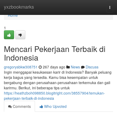
Home
yxzbookmarks
Togg
navi
Home
1
Mencari Pekerjaan Terbaik di
Indonesia
gregorysbkw308751
267 days ago
News
Discuss
Ingin menggapai kesuksesan karir di Indonesia? Banyak peluang
kerja bagus yang tersedia. Kamu bisa kesempatan untuk
bergabung dengan perusahaan-perusahaan terkemuka dan gali
karirmu. Berikut, ini beberapa tips untuk
https://heathzboh098850.blogitright.com/38557904/temukan-
pekerjaan-terbaik-di-indonesia
Comments
Who Upvoted