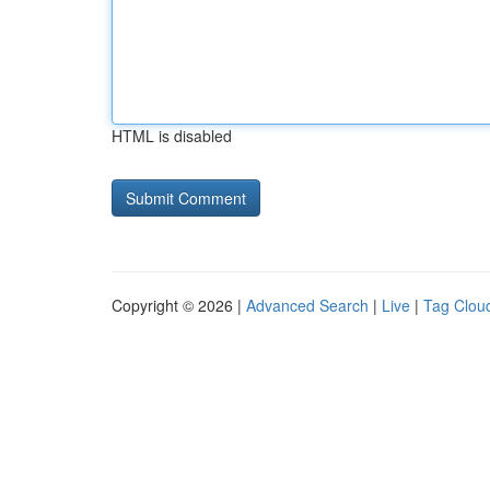
HTML is disabled
Copyright © 2026 |
Advanced Search
|
Live
|
Tag Clou