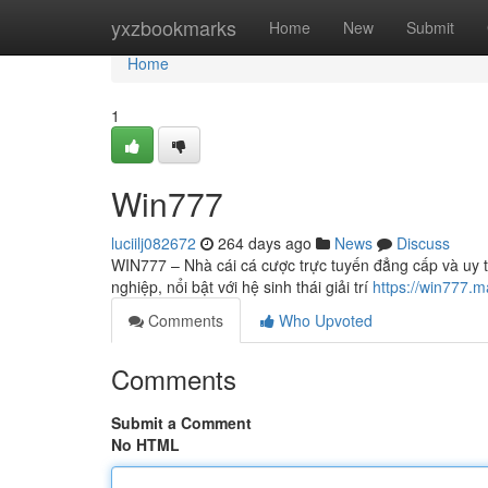
Home
yxzbookmarks
Home
New
Submit
Home
1
Win777
luciilj082672
264 days ago
News
Discuss
WIN777 – Nhà cái cá cược trực tuyến đẳng cấp và uy t
nghiệp, nổi bật với hệ sinh thái giải trí
https://win777.m
Comments
Who Upvoted
Comments
Submit a Comment
No HTML