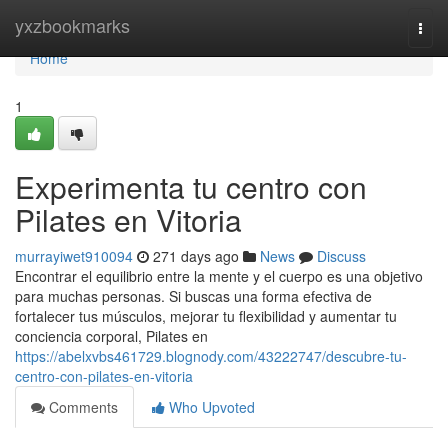
Home
yxzbookmarks
Togg
navi
Home
1
Experimenta tu centro con
Pilates en Vitoria
murrayiwet910094
271 days ago
News
Discuss
Encontrar el equilibrio entre la mente y el cuerpo es una objetivo
para muchas personas. Si buscas una forma efectiva de
fortalecer tus músculos, mejorar tu flexibilidad y aumentar tu
conciencia corporal, Pilates en
https://abelxvbs461729.blognody.com/43222747/descubre-tu-
centro-con-pilates-en-vitoria
Comments
Who Upvoted