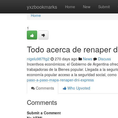
Home
yxzbookmarks
Home
New
Submit
Home
1
Todo acerca de renaper d
nigelu987ftg2
270 days ago
News
Discuss
Incentivos económicos: el Gobierno de Argentina ofre
trabajadoras de la Bienes popular. Llegada a la seguri
economía popular acceso a la seguridad social, como l
paso-a-paso-mapa-renaper-dni-express
Comments
Who Upvoted
Comments
Submit a Comment