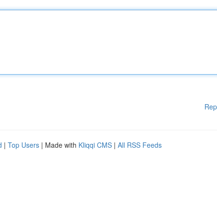
Rep
d
|
Top Users
| Made with
Kliqqi CMS
|
All RSS Feeds