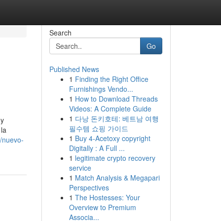
Search
Go
Published News
1
Finding the Right Office
Furnishings Vendo...
1
How to Download Threads
Videos: A Complete Guide
1
다낭 돈키호테: 베트남 여행
 y
필수템 쇼핑 가이드
 la
1
Buy 4-Acetoxy copyright
/nuevo-
Digitally : A Full ...
1
legitimate crypto recovery
service
1
Match Analysis & Megapari
Perspectives
1
The Hostesses: Your
Overview to Premium
Associa...