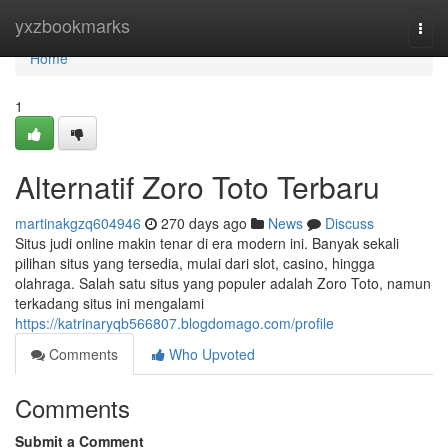
Home
yxzbookmarks
Togg
navi
Home
1
Alternatif Zoro Toto Terbaru
martinakgzq604946
270 days ago
News
Discuss
Situs judi online makin tenar di era modern ini. Banyak sekali
pilihan situs yang tersedia, mulai dari slot, casino, hingga
olahraga. Salah satu situs yang populer adalah Zoro Toto, namun
terkadang situs ini mengalami
https://katrinaryqb566807.blogdomago.com/profile
Comments
Who Upvoted
Comments
Submit a Comment