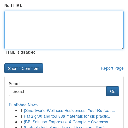
No HTML
HTML is disabled
Report Page
Search
Go
Published News
1
{Smartworld Wellness Residences: Your Retreat ...
1
Pa12 gf30 and tpu 88a materials for sls practic...
1
{BPI Solution Empresas: A Complete Overview...
1
Strategic techniques to wealth conservation in ...